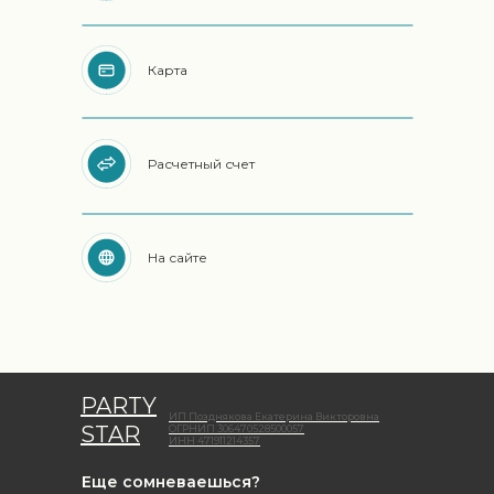
2
На встрече мы вам сможем показать
о выставлении счета
2
примеры наших фотографий,
обсуждаем основные нюансы,
наиболее подходящий вам вариант
Карта
Мы вам выставляем счет, Вы его
3
аренды, логотип, вы вносите
оплачиваете
предоплату, подписываем договор
Мы подтверждаем о поступлении
Расчетный счет
Мы работаем на вашем мероприятии
4
3
средств на расчетный счет
Мы работаем на вашем мероприятии
5
На сайте
Окончательный расчет
4
по окончанию времени работы
фотобудки
PARTY
ИП Позднякова Екатерина Викторовна
STAR
ОГРНИП 306470528500057
ИНН 471911214357
Еще сомневаешься?