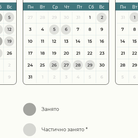
Занято
Частично занято *