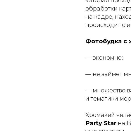
которая проход
обработки карт
на кадре, нахо
происходит с 
Фотобудка с 
— экономно;
— не займет мн
— множество в
и тематики ме
Хромакей
явля
Party Star
на В