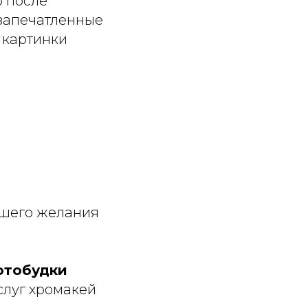
о после
 запечатленные
а картинки
ашего желания
отобудки
слуг хромакей