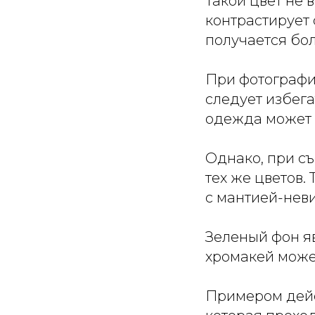
Такой цвет не 
контрастирует 
получается бо
При фотограф
следует избега
одежда может 
Однако
, при 
тех же цветов.
с мантией-нев
Зеленый фон я
хромакей может
Примером
дейс