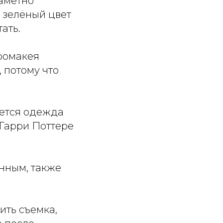
заметно
е зелёный цвет
ать.
ромакея
 потому что
уется одежда
 Гарри Поттере
нным, также
ить съемка,