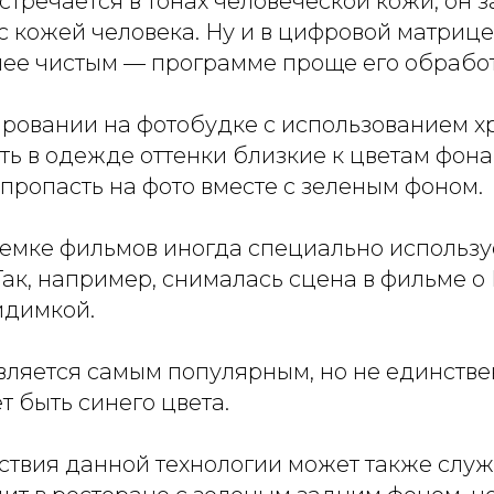
встречается в тонах человеческой кожи, он 
с кожей человека. Ну и в цифровой матриц
лее чистым — программе проще его обработ
ировании
на фотобудке с использованием х
ть в одежде оттенки близкие к цветам фона,
пропасть на фото вместе с зеленым фоном.
съемке фильмов иногда специально использ
 Так, например, снималась сцена в фильме о
идимкой.
вляется самым популярным, но не единстве
 быть синего цвета.
твия данной технологии может также служ