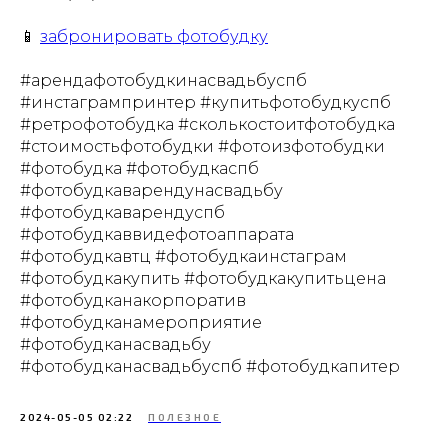
📱
забронировать фотобудку
#арендафотобудкинасвадьбуспб
#инстагрампринтер #купитьфотобудкуспб
#ретрофотобудка #сколькостоитфотобудка
#стоимостьфотобудки #фотоизфотобудки
#фотобудка #фотобудкаспб
#фотобудкаварендунасвадьбу
#фотобудкаварендуспб
#фотобудкаввидефотоаппарата
#фотобудкавтц #фотобудкаинстаграм
#фотобудкакупить #фотобудкакупитьцена
#фотобудканакорпоратив
#фотобудканамероприятие
#фотобудканасвадьбу
#фотобудканасвадьбуспб #фотобудкапитер
2024-05-05 02:22
ПОЛЕЗНОЕ