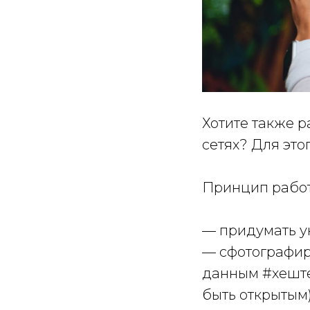
Хотите также р
сетях? Для это
Принцип работ
— придумать 
— сфотографиро
данным
#хешт
быть открытым)