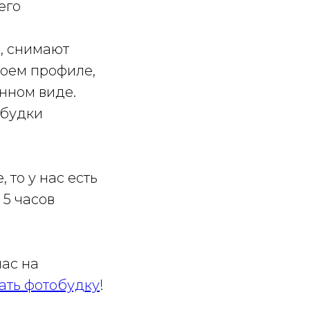
его
, снимают
воем профиле,
анном виде.
обудки
 то у нас есть
 5 часов
нас на
ать фотобудку
!