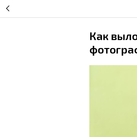
Как выл
фотогра