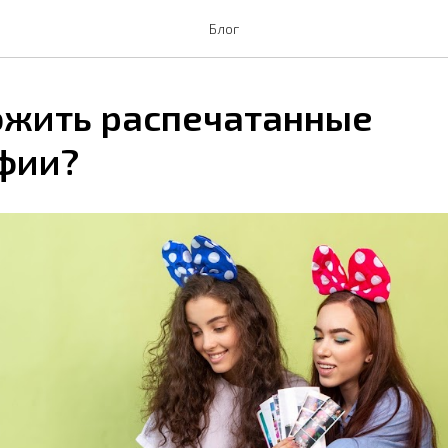
Блог
ожить распечатанные
фии?