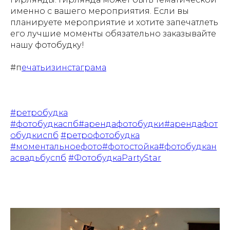
именно с вашего мероприятия. Если вы
планируете мероприятие и хотите запечатлеть
его лучшие моменты обязательно заказывайте
нашу фотобудку!
#п
ечатьизинстаграма
#ретробудка
#фотобудкаспб#арендафотобудки#арендафот
обудкиспб
#ретрофотобудка
#моментальноефото#фотостойка#фотобудкан
асвадьбуспб
#ФотобудкаPartyStar