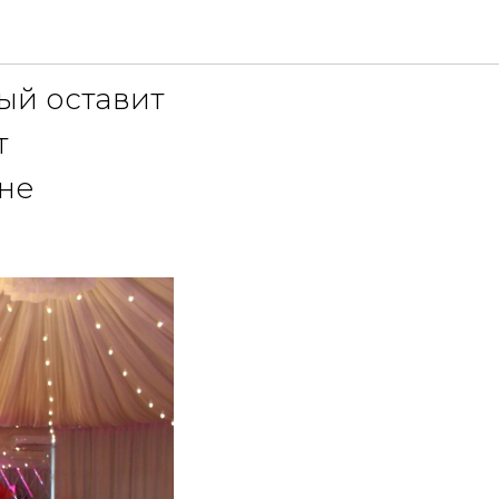
ый оставит
т
лне