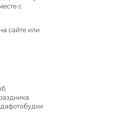
месте с
на сайте или
пб
раздника
ндафотобудки