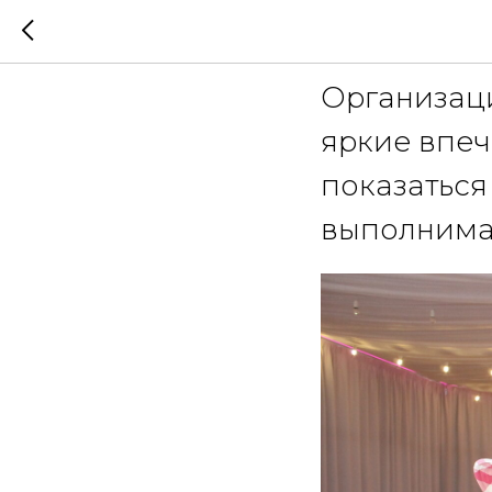
Фотобудк
Организаци
яркие впеч
показаться
выполнима