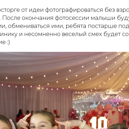
осторге от идеи фотографироваться без взр
. После окончания фотосессии малыши буд
ии, обмениваться ими, ребята постарше по
инику и несомненно веселый смех будет с
е :)