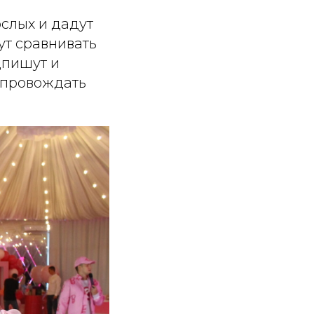
ослых и дадут
ут сравнивать
дпишут и
опровождать