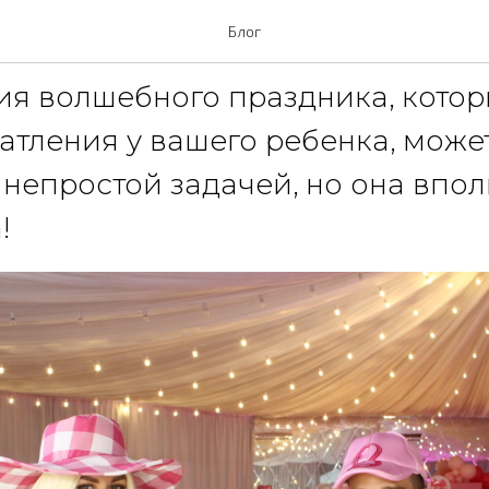
а на детский праздник
Блог
я волшебного праздника, котор
атления у вашего ребенка, може
 непростой задачей, но она впо
!