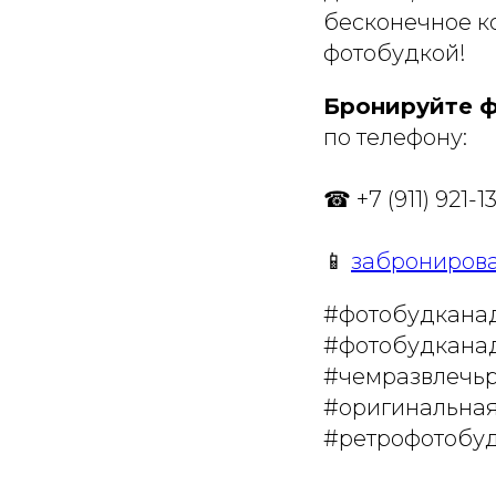
бесконечное к
фотобудкой!
Бронируйте 
по телефону:
☎ +7 (911) 921-1
📱
забронирова
#фотобудканад
#фотобудкана
#чемразвлечь
#оригинальна
#ретрофотобу