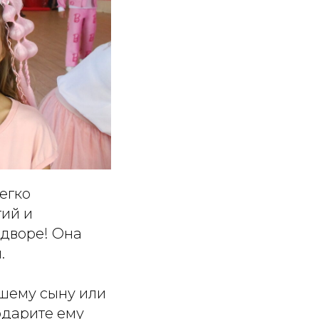
егко
ий и
 дворе! Она
.
ашему сыну или
одарите ему