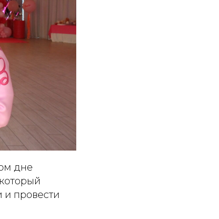
ом дне
 который
 и провести