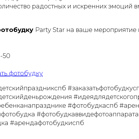
оличество радостных и искренних эмоций в
фотобудку
Party Star на ваше мероприятие 
3-50
ть фотобудку
етскийпраздникспб #заказатьфотобудкус
детскийденьрождения #идеядлядетскогоп
ребенканапразднике #фотобудкаспб #аре
яфотобудка #фотобудкаввидефотоаппарата
дка #арендафотобудкиспб