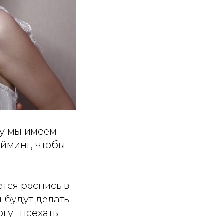
му мы имеем
айминг, чтобы
ется роспись в
и будут делать
гут поехать