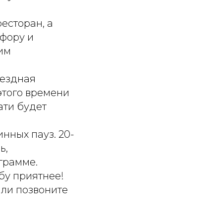
ресторан, а
 фору и
мим
ыездная
этого времени
ати будет
нных пауз. 20-
ь,
грамме.
бу приятнее!
или позвоните