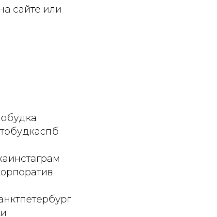
на сайте или
тобудка
отобудкаспб
каинстаграм
корпоратив
анктпетербург
ки