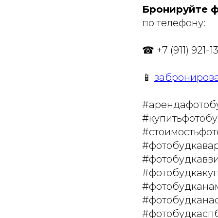
Бронируйте 
по телефону:
☎ +7 (911) 921-1
📱
забронирова
#арендафотоб
#купитьфотобу
#стоимостьфот
#фотобудкава
#фотобудкавви
#фотобудкакуп
#фотобудкана
#фотобудканас
#фотобудкасп