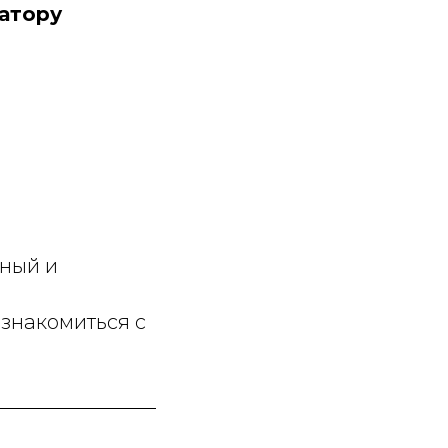
атору
нный и
ознакомиться с