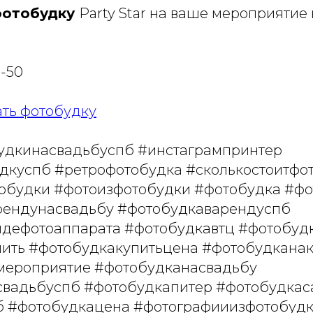
фотобудку
Party Star на ваше мероприятие 
3-50
ть фотобудку
удкинасвадьбуспб #инстагрампринтер
дкуспб #ретрофотобудка #сколькостоитфо
обудки #фотоизфотобудки #фотобудка #ф
рендунасвадьбу #фотобудкаварендуспб
дефотоаппарата #фотобудкавтц #фотобуд
ить #фотобудкакупитьцена #фотобудкана
мероприятие #фотобудканасвадьбу
вадьбуспб #фотобудкапитер #фотобудкас
б #фотобудкацена #фотографииизфотобуд