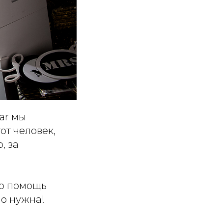
tar мы
тот человек,
, за
но помощь
о нужна!