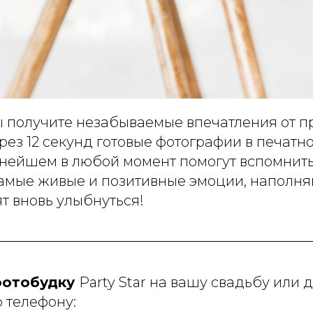
вы получите незабываемые впечатления от п
рез 12 секунд готовые фотографии в печатн
нейшем в любой момент помогут вспомнить 
самые живые и позитивные эмоции, наполня
ят вновь улыбнуться!
фотобудку
Party Star на вашу свадьбу или
о телефону: