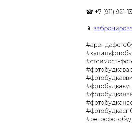
☎ +7 (911) 921-1
📱
забронирова
#арендафотоб
#купитьфотобу
#стоимостьфот
#фотобудкава
#фотобудкавви
#фотобудкакуп
#фотобудкана
#фотобудканас
#фотобудкаспб
#ретрофотобу