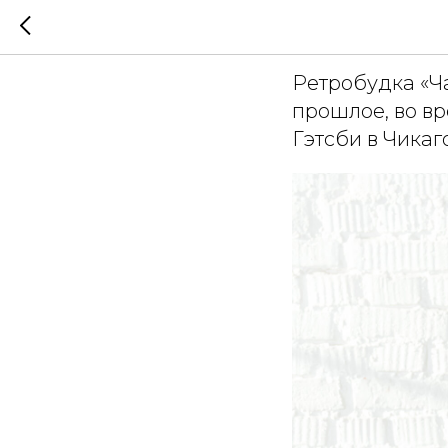
Ретрофо
Ретробудка «Ч
прошлое, во в
Гэтсби в Чикаго