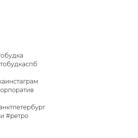
тобудка
отобудкаспб
каинстаграм
корпоратив
анктпетербург
и #ретро