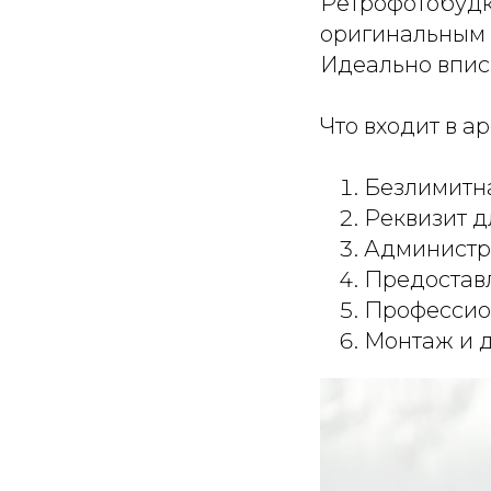
Ретрофотобудк
оригинальным р
Идеально впис
Что входит в а
Безлимитна
Реквизит д
Администр
Предоставл
Профессио
Монтаж и 