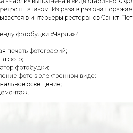
а «Чарли» выполнена в виде старинного фо
етро штативом. Из раза в раз она поражает
ывается в интерьеры ресторанов Санкт-Пет
ренду фотобудки «Чарли»?
я печать фотографий;
ля фото;
атор фотобудки;
ение фото в электронном виде;
нальное освещение;
демонтаж.