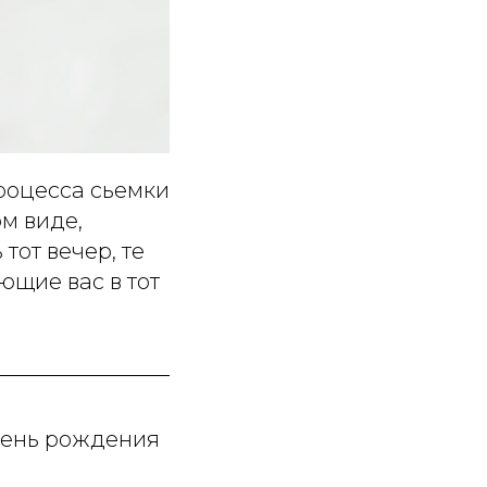
роцесса сьемки
ом виде,
тот вечер, те
ющие вас в тот
 день рождения