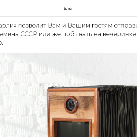
тобудка в СПб
Блог
арли» позволит Вам и Вашим гостям отправи
ремена СССР или же побывать на вечеринке
.