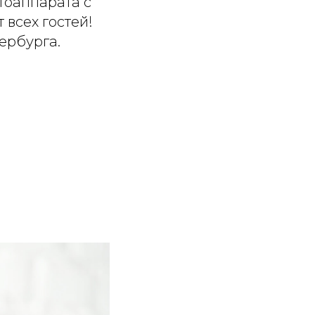
тоаппарата с
 всех гостей!
ербурга.