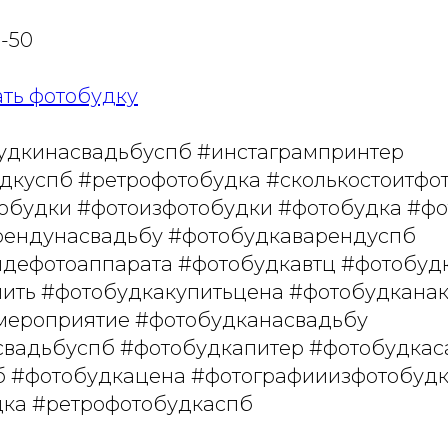
3-50
ть фотобудку
удкинасвадьбуспб #инстагрампринтер
дкуспб #ретрофотобудка #сколькостоитфо
обудки #фотоизфотобудки #фотобудка #ф
рендунасвадьбу #фотобудкаварендуспб
дефотоаппарата #фотобудкавтц #фотобуд
ить #фотобудкакупитьцена #фотобудкана
мероприятие #фотобудканасвадьбу
вадьбуспб #фотобудкапитер #фотобудкас
 #фотобудкацена #фотографииизфотобудк
дка #ретрофотобудкаспб