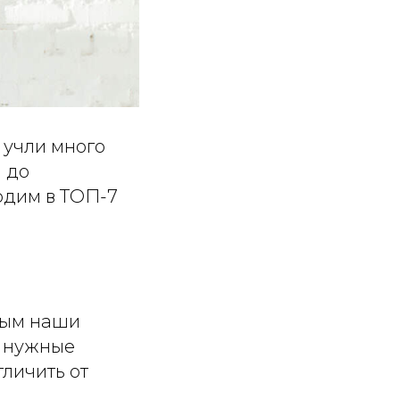
ы учли много
 до
одим в ТОП-7
рым наши
т нужные
тличить от