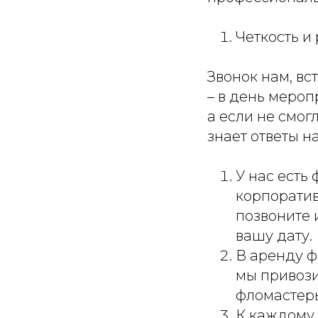
Четкость и
Звонок нам, вс
– в день мероп
а если не смог
знает ответы н
У нас есть
корпоратив
позвоните 
вашу дату.
В аренду ф
мы привози
фломастеры
К каждому