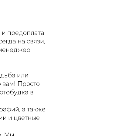
р и предоплата
сегда на связи,
ш менеджер
адьба или
о вам! Просто
отобудка в
рафий, а также
ии и цветные
. Мы