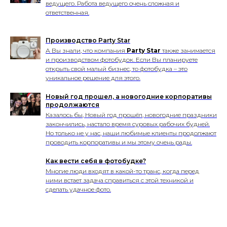
ведущего. Работа ведущего очень сложная и
ответственная.
Производство Party Star
А Вы знали, что компания
Party Star
также
занимается
и производством фотобудок
. Если Вы планируете
открыть свой малый бизнес, то фотобудка – это
уникальное решение для этого.
Новый год прошел, а новогодние корпоративы
продолжаются
Казалось бы, Новый год прошёл, новогодние праздники
закончились, настало время суровых рабочих будней.
Но только не у нас, наши любимые клиенты продолжают
проводить корпоративы и мы этому очень рады.
Как вести себя в фотобудке?
Многие люди входят в какой-то транс, когда перед
ними встает задача справиться с этой техникой и
сделать удачное фото.