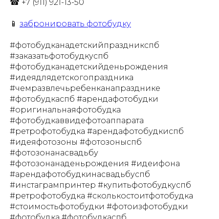
☎ +7 (911) 921-13-50
📱
забронировать фотобудку
#фотобудканадетскийпраздникспб
#заказатьфотобудкуспб
#фотобудканадетскийденьрождения
#идеядлядетскогопраздника
#чемразвлечьребенканапразднике
#фотобудкаспб #арендафотобудки
#оригинальнаяфотобудка
#фотобудкаввидефотоаппарата
#ретрофотобудка #арендафотобудкиспб
#идеяфотозоны #фотозоныспб
#фотозонанасвадьбу
#фотозонанаденьрождения #идеифона
#арендафотобудкинасвадьбуспб
#инстагрампринтер #купитьфотобудкуспб
#ретрофотобудка #сколькостоитфотобудка
#стоимостьфотобудки #фотоизфотобудки
#фотобудка #фотобудкаспб