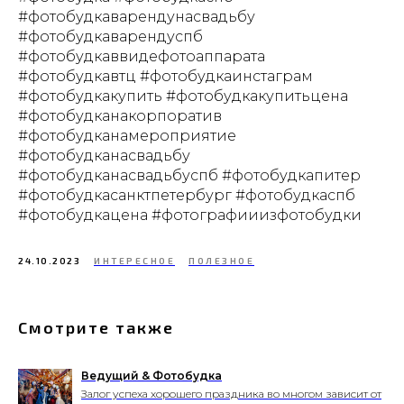
#фотобудкаварендунасвадьбу
#фотобудкаварендуспб
#фотобудкаввидефотоаппарата
#фотобудкавтц #фотобудкаинстаграм
#фотобудкакупить #фотобудкакупитьцена
#фотобудканакорпоратив
#фотобудканамероприятие
#фотобудканасвадьбу
#фотобудканасвадьбуспб #фотобудкапитер
#фотобудкасанктпетербург #фотобудкаспб
#фотобудкацена #фотографииизфотобудки
24.10.2023
ИНТЕРЕСНОЕ
ПОЛЕЗНОЕ
Смотрите также
Ведущий & Фотобудка
Залог успеха хорошего праздника во многом зависит от