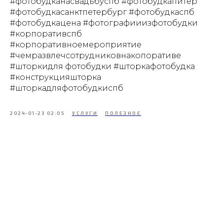
#фотобудканасвадьбуспб #фотобудкапитер
#фотобудкасанктпетербург #фотобудкаспб
#фотобудкацена #фотографииизфотобудки
#корпоративспб
#корпоративноемероприятие
#чемразвлечсотрудниковнакопоративе
#шторкидля фотобудки #шторкафотобудка
#конструкцияшторка
#шторкадляфотобудкиспб
2024-01-23 02:05
УСЛУГИ
ПОЛЕЗНОЕ
Tilda
Made on