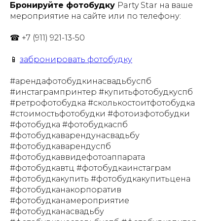
Бронируйте фотобудку
Party Star на ваше
мероприятие на сайте или по телефону:
☎ +7 (911) 921-13-50
📱
забронировать фотобудку
#арендафотобудкинасвадьбуспб
#инстагрампринтер #купитьфотобудкуспб
#ретрофотобудка #сколькостоитфотобудка
#стоимостьфотобудки #фотоизфотобудки
#фотобудка #фотобудкаспб
#фотобудкаварендунасвадьбу
#фотобудкаварендуспб
#фотобудкаввидефотоаппарата
#фотобудкавтц #фотобудкаинстаграм
#фотобудкакупить #фотобудкакупитьцена
#фотобудканакорпоратив
#фотобудканамероприятие
#фотобудканасвадьбу